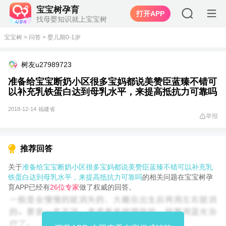
宝宝树孕育
打开APP
找母婴知识就上宝宝树
宝宝树
>
问答
>
婴儿期0-1岁
树友u27989723
准备给宝宝断奶小区很多宝妈都说美赞臣蓝臻不错可
以补充乳铁蛋白达到母乳水平，来提高抵抗力可靠吗
2018-12-14
福建省
举报
推荐回答
关于
准备给宝宝断奶小区很多宝妈都说美赞臣蓝臻不错可以补充乳
铁蛋白达到母乳水平，来提高抵抗力可靠吗
的相关问题在宝宝树孕
育APP已经有
26位专家
做了权威的回答。