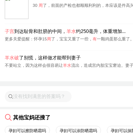
30
周
了，前面的产检也都顺顺利利的，本应该是件高
子宫
到达耻骨和肚脐的中间，
羊水
约250毫升，体重增加...
更多关爱提醒：怀孕15
周
了，宝宝又重了一些，
有
一颗鸡蛋那么重了
羊水破
了别慌，这样做才能帮到妻子
不要站立，因为这样会很容易让
羊水
流出，造成宫内胎宝宝窘迫。妻子
其他宝妈还搜了
孕妇可以擦防晒霜吗
孕妇可以涂防晒霜吗
孕妇可以抹