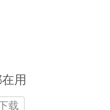
都在用
P下载