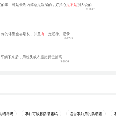
兴的事，可是最近内裤总是湿湿的，好担心
是不是
别人说的...
1647
。你的体重也会增长，并且
有
一定规律。记录...
1749
平躺下来后，用枕头或衣服把臀位抬高，...
2006
防晒霜吗
孕妇可以搽防晒霜吗
适合孕妇用的防晒霜