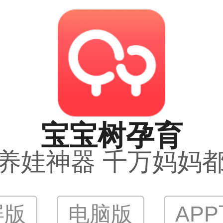
宝宝树孕育
养娃神器 千万妈妈
屏版
电脑版
AP