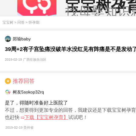
宝宝树孕
找母婴知识
宝宝树
>
问答
>
怀孕期
郑瑜baby
39周+2有子宫坠痛没破羊水没红见有阵痛是不是发动
2019-02-19
广西壮族自治区
推荐回答
★
树友5sokop32rq
是了，得随时准备好上医院了
不过，想要得到更加专业的回答，我建议还是下载宝宝树孕育
也赶快
➯
下载【宝宝树孕育】
试试吧！
2019-02-19
贵州省