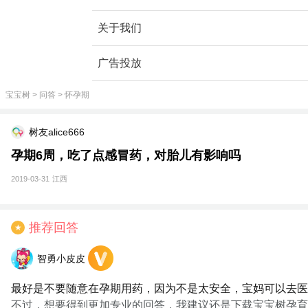
关于我们
广告投放
宝宝树
>
问答
>
怀孕期
树友alice666
孕期6周，吃了点感冒药，对胎儿有影响吗
2019-03-31
江西
推荐回答
★
智勇小皮皮
最好是不要随意在孕期用药，因为不是太安全，宝妈可以去医
不过，想要得到更加专业的回答，我建议还是下载宝宝树孕育