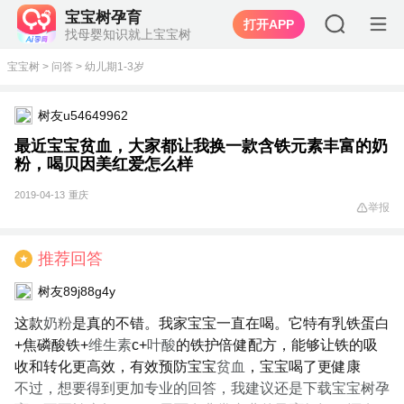
宝宝树孕育
打开APP
找母婴知识就上宝宝树
宝宝树
>
问答
>
幼儿期1-3岁
树友u54649962
最近宝宝贫血，大家都让我换一款含铁元素丰富的奶
粉，喝贝因美红爱怎么样
2019-04-13
重庆
举报
推荐回答
★
树友89j88g4y
这款
奶粉
是真的不错。我家宝宝一直在喝。它特有乳铁蛋白
+焦磷酸铁+
维生素
c+
叶酸
的铁护倍健配方，能够让铁的吸
收和转化更高效，有效预防宝宝
贫血
，宝宝喝了更健康
不过，想要得到更加专业的回答，我建议还是下载宝宝树孕