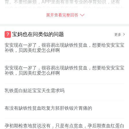
育。不要怕麻烦，APP里面有非常专业的孕育知识，还有
很多专家医生免费语音解答孕育问题，我身边的妈妈们都在
展开查看完整回答
使用，你也赶快
➯
下载【宝宝树孕育】
试试吧！
2019-04-13
北京
举报
宝妈也在问类似的问题
更多
安安现在一岁了，很容易出现缺铁性贫血，想要给安安宝宝
补铁，贝因美红爱怎么样啊
安安现在一岁了，很容易出现缺铁性贫血，想要给安安宝宝
补铁，贝因美红爱怎么样啊
乳铁蛋白贴近宝宝天生需求吗
有没有缺铁性贫血吃复方胚肝铁铵片胃痛的
孕初期检查地贫说没有，只是有点贫血，孕后期查血红蛋白