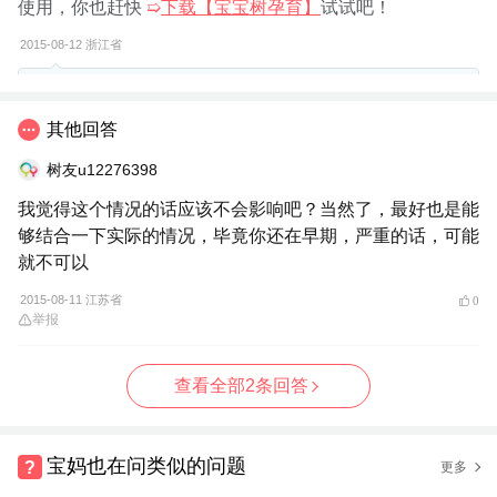
使用，你也赶快
➯
下载【宝宝树孕育】
试试吧！
2015-08-12
浙江省
树友u32431065：
可以说的详细点吗，比如说怎么治疗
其他回答
树友u31316962：
孕三个后，产三个月前，两个疗程长效青霉
素治疗，每周注射一次，每次二百四十万单位，连注三周为一
树友u12276398
疗程
我觉得这个情况的话应该不会影响吧？当然了，最好也是能
够结合一下实际的情况，毕竟你还在早期，严重的话，可能
树友u32431065：
今天检查出来是1；128请问我可以要这个
就不可以
孩子么
2015-08-11 江苏省
0
树友u31316962：
TPPA，还是RPR
举报
举报
查看全部2条回答
宝妈也在问类似的问题
更多