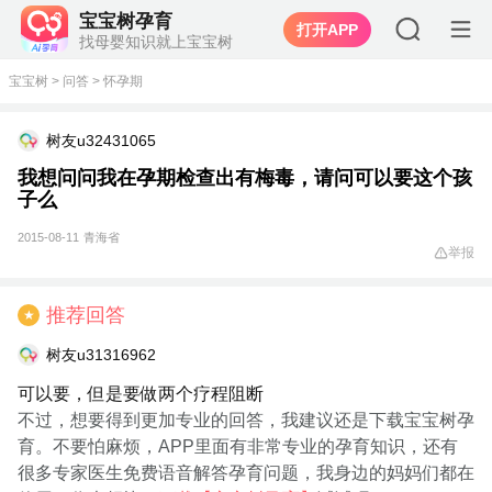
宝宝树孕育
打开APP
找母婴知识就上宝宝树
宝宝树
>
问答
>
怀孕期
树友u32431065
我想问问我在孕期检查出有梅毒，请问可以要这个孩
子么
2015-08-11
青海省
举报
推荐回答
★
树友u31316962
可以要，但是要做两个疗程阻断
不过，想要得到更加专业的回答，我建议还是下载宝宝树孕
育。不要怕麻烦，APP里面有非常专业的孕育知识，还有
很多专家医生免费语音解答孕育问题，我身边的妈妈们都在