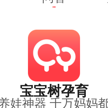
宝宝树孕育
养娃神器 千万妈妈