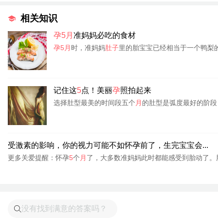
相关知识
孕5月
准妈妈必吃的食材
孕5月
时，准妈妈
肚子
里的胎宝宝已经相当于一个鸭梨的
记住这
5
点！美丽
孕
照拍起来
选择肚型最美的时间段五个
月
的肚型是弧度最好的阶段
受激素的影响，你的视力可能不如怀孕前了，生完宝宝会...
更多关爱提醒：怀孕
5
个
月
了，大多数准妈妈此时都能感受到胎动了。