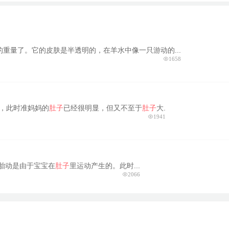
重量了。它的皮肤是半透明的，在羊水中像一只游动的...
1658
，此时准妈妈的
肚子
已经很明显，但又不至于
肚子
大.
1941
胎动是由于宝宝在
肚子
里运动产生的。此时...
2066