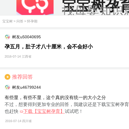
宝宝树孕
找母婴知识
宝宝树
>
问答
>
怀孕期
树友u50040695
孕五月，肚子才八十厘米，会不会好小
2016-07-14
江西省
推荐回答
★
树友u46799244
有些显，有些不显，这个真的没有统一的大小之分
不过，想要得到更加专业的回答，我建议还是下载宝宝树孕育
也赶快
➯
下载【宝宝树孕育】
试试吧！
2016-07-14
四川省