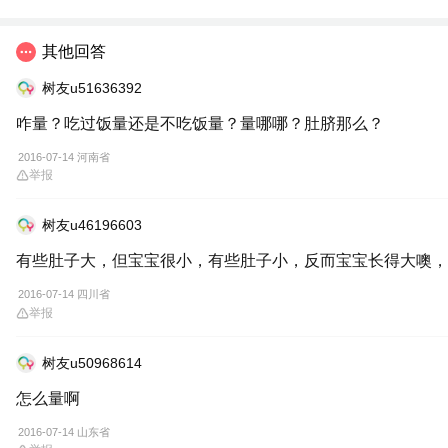
其他回答
树友u51636392
咋量？吃过饭量还是不吃饭量？量哪哪？肚脐那么？
2016-07-14 河南省
举报
树友u46196603
有些肚子大，但宝宝很小，有些肚子小，反而宝宝长得大噢，
2016-07-14 四川省
举报
树友u50968614
怎么量啊
2016-07-14 山东省