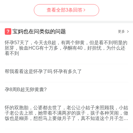
查看全部3条回答
宝妈也在问类似的问题
更多
怀孕57天了，今天去B超，有两个卵黄，但是看不到明显的
胚芽，验血HCG有十万多，孕酮有40，好担忧，为什么还
看不到
帮我看看这是怀孕了吗 怀孕有多久了
孕8周B超无卵黄囊?
怀的双胞胎，公婆都去世了，老公让小姑子来照顾我，小姑
子老公去上班，她带着不满两岁的孩子，孩子各种哭闹，做
饭也是糊弄，想想马上要做月子了，真不知道这个月子怎么
过