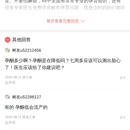
育。不要怕麻烦，APP里面有非常专业的孕育知识，还有
很多专家医生免费语音解答孕育问题，我身边的妈妈们都在
使用，你也赶快
➯
下载【宝宝树孕育】
试试吧！
展开查看完整回答
2016-08-11
江苏省
举报
其他回答
树友u52212456
孕酮多少啊？孕酮是在降低吗？七周多应该可以测出胎心
了！医生应该给了你建议吧？
2016-08-11 浙江省
0
举报
树友u52288127
有的 孕酮低会流产的
2016-08-11 黑龙江省
0
举报