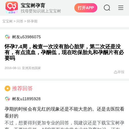
宝宝树孕育
打开APP
找母婴知识就上宝宝树
宝宝树
>
问答
>
怀孕期
树友u53986075
怀孕7.4周，检查一次没有胎心胎芽，第二次还是没
有，有点流血，孕酮低，现在吃保胎丸和孕酮片有必
要吗
2016-08-11
亚洲其他国家
举报
推荐回答
★
树友u11895928
孕期的时候会有见红的现象还是不能大意的。还是去医院看
看好的
不过，想要得到更加专业的回答，我建议还是下载宝宝树孕