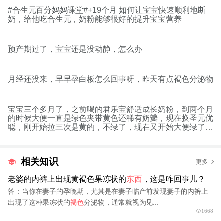
#合生元百分妈妈课堂#+19个月 如何让宝宝快速顺利地断
奶，给他吃合生元，奶粉能够很好的提升宝宝营养
预产期过了，宝宝还是没动静，怎么办
月经还没来，早早孕白板怎么回事呀，昨天有点褐色分泌物
宝宝三个多月了，之前喝的君乐宝舒适成长奶粉，到两个月
的时候大便一直是绿色夹带黄色还稀有奶瓣，现在换圣元优
聪，刚开始拉三次是黄的，不绿了，现在又开始大便绿了，
是怎
相关知识
更多
老婆的内裤上出现黄褐色果冻状的
东西
，这是咋回事儿？
答：当你在妻子的孕晚期，尤其是在妻子临产前发现妻子的内裤上
出现了这种果冻状的
褐色
分泌物，通常就视为见...
1668