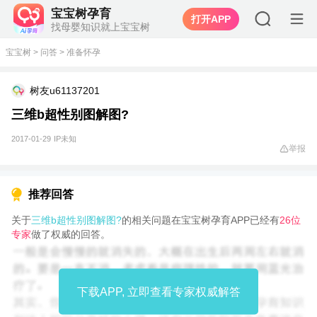
宝宝树孕育
打开APP
找母婴知识就上宝宝树
宝宝树
>
问答
>
准备怀孕
树友u61137201
三维b超性别图解图?
2017-01-29
IP未知
举报
推荐回答
关于
三维b超性别图解图?
的相关问题在宝宝树孕育APP已经有
26位
专家
做了权威的回答。
下载APP, 立即查看专家权威解答