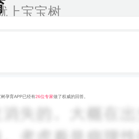
育
就上宝宝树
树孕育APP已经有
26位专家
做了权威的回答。