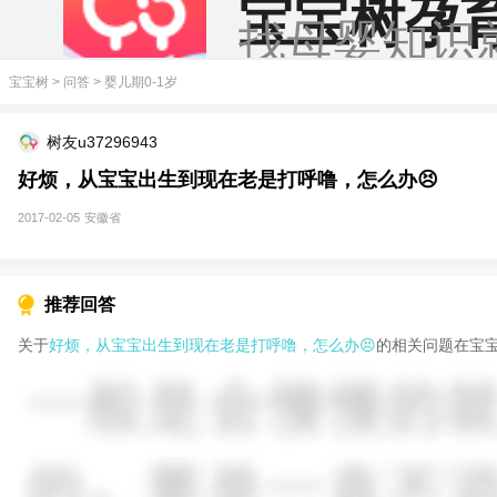
宝宝树孕
找母婴知识
宝宝树
>
问答
>
婴儿期0-1岁
树友u37296943
好烦，从宝宝出生到现在老是打呼噜，怎么办😣
2017-02-05
安徽省
推荐回答
关于
好烦，从宝宝出生到现在老是打呼噜，怎么办😣
的相关问题在宝宝