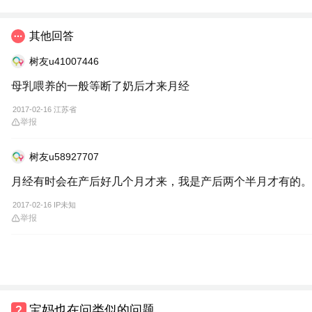
其他回答
树友u41007446
母乳喂养的一般等断了奶后才来月经
2017-02-16 江苏省
举报
树友u58927707
月经有时会在产后好几个月才来，我是产后两个半月才有的。
2017-02-16 IP未知
举报
宝妈也在问类似的问题