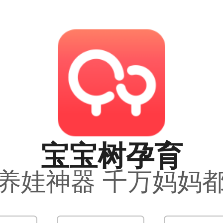
宝宝树孕育
养娃神器 千万妈妈