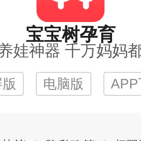
宝宝树孕育
养娃神器 千万妈妈
屏版
电脑版
AP