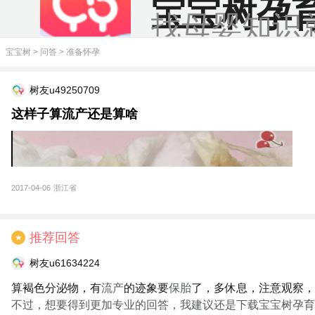
宝宝树孕
找母婴知识
宝宝树
>
问答
>
准备怀孕
树友u49250709
这样子算流产还是算啥
2017-04-06
浙江省
推荐回答
★
树友u61634224
算褐色分泌物，有
流产
的迹象要
保胎
了，多休息，注意观察，
不过，想要得到更加专业的回答，我建议还是下载宝宝树孕育