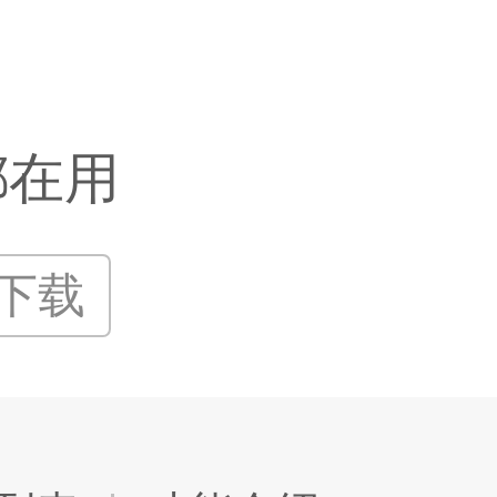
都在用
P下载