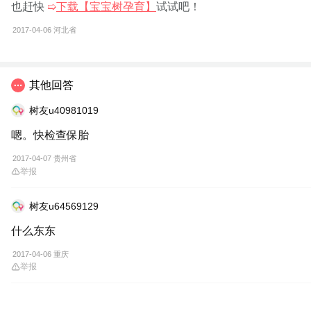
也赶快
➯
下载【宝宝树孕育】
试试吧！
2017-04-06
河北省
其他回答
树友u40981019
嗯。快检查保胎
2017-04-07 贵州省
举报
树友u64569129
什么东东
2017-04-06 重庆
举报