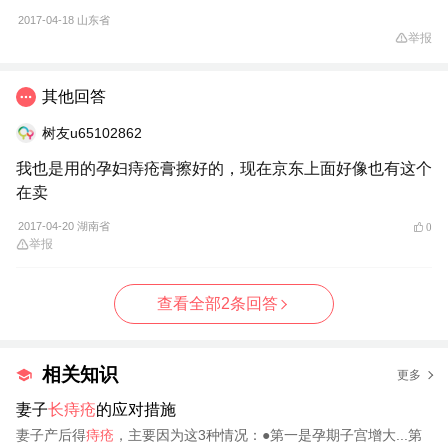
2017-04-18
山东省
举报
其他回答
树友u65102862
我也是用的孕妇痔疮膏擦好的，现在京东上面好像也有这个
在卖
2017-04-20 湖南省
0
举报
查看全部2条回答
相关知识
更多
妻子
长痔疮
的应对措施
妻子产后得
痔疮
，主要因为这3种情况：●第一是孕期子宫增大...第