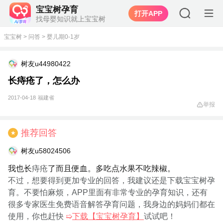
宝宝树孕育
打开APP
找母婴知识就上宝宝树
宝宝树
>
问答
>
婴儿期0-1岁
树友u44980422
长痔疮了，怎么办
2017-04-18
福建省
举报
推荐回答
★
树友u58024506
我也长
痔疮
了而且便血。多吃点水果不吃辣椒。
不过，想要得到更加专业的回答，我建议还是下载宝宝树孕
育。不要怕麻烦，APP里面有非常专业的孕育知识，还有
很多专家医生免费语音解答孕育问题，我身边的妈妈们都在
使用，你也赶快
➯
下载【宝宝树孕育】
试试吧！