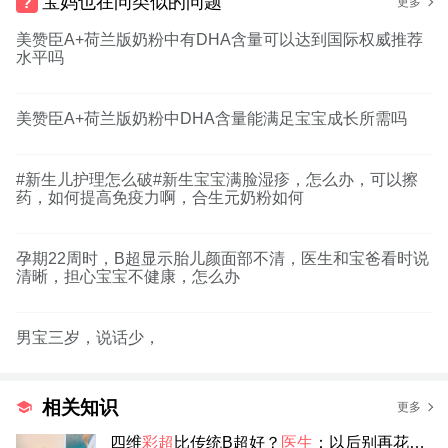
宝妈也在问类似的问题
更多
美赞臣A+荷兰版奶粉中有DHA含量可以达到国际权威推荐
水平吗
美赞臣A+荷兰版奶粉中DHA含量能满足宝宝成长所需吗
#新生儿护理怎么破#新生宝宝满脸湿疹，怎么办，可以擦
药，如何提高免疫力啊，合生元奶粉如何
孕期22周时，B超显示胎儿颜面部不清，医生和宝爸看时说
清晰，担心宝宝不健康，怎么办
男宝三岁，说话少，
相关知识
更多
四维
彩超
比传统B超好？
医生
：以后别再花冤