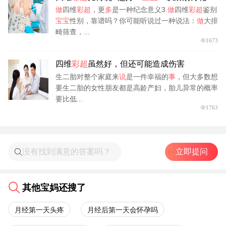
枉钱了！
做
四维
彩超
，更
多
是一种纪念意义3.
做
四维
彩超
鉴别
宝宝
性别，靠谱吗？你可能听说过一种说法：
做
大排
畸筛查，...
1673
四维
彩超
虽然好，但还可能造成伤害
生二胎对整个家庭来
说
是一件幸福的
事
，但大多数想
要生二胎的女性朋友都是高龄产妇，胎儿异常的概率
要比低...
1763
立即提问
其他宝妈还搜了
月经第一天头疼
月经后第一天会怀孕吗