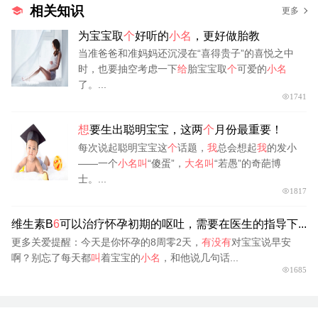
相关知识
更多
为宝宝取
个
好听的
小名
，更好做胎教
当准爸爸和准妈妈还沉浸在“喜得贵子”的喜悦之中
时，也要抽空考虑一下
给
胎宝宝取
个
可爱的
小名
了。...
1741
想
要生出聪明宝宝，这两
个
月份最重要！
每次说起聪明宝宝这
个
话题，
我
总会想起
我
的发小
——一个
小名叫
“傻蛋”，
大名叫
“若愚”的奇葩博
士。...
1817
维生素B
6
可以治疗怀孕初期的呕吐，需要在医生的指导下...
更多关爱提醒：今天是你怀孕的8周零2天，
有没有
对宝宝说早安
啊？别忘了每天都
叫
着宝宝的
小名
，和他说几句话...
1685