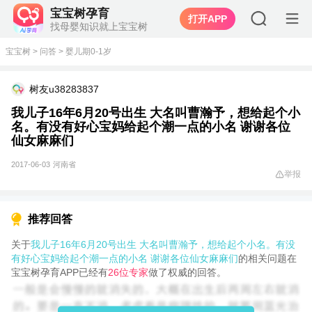
宝宝树孕育
打开APP
找母婴知识就上宝宝树
宝宝树
>
问答
>
婴儿期0-1岁
树友u38283837
我儿子16年6月20号出生 大名叫曹瀚予，想给起个小
名。有没有好心宝妈给起个潮一点的小名 谢谢各位
仙女麻麻们
2017-06-03
河南省
举报
推荐回答
关于
我儿子16年6月20号出生 大名叫曹瀚予，想给起个小名。有没
有好心宝妈给起个潮一点的小名 谢谢各位仙女麻麻们
的相关问题在
宝宝树孕育APP已经有
26位专家
做了权威的回答。