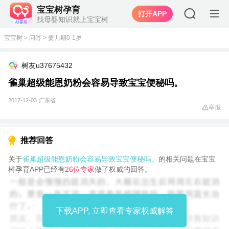
宝宝树孕育
打开APP
找母婴知识就上宝宝树
宝宝树
>
问答
>
婴儿期0-1岁
树友u37675432
雀巢超级能恩奶粉会容易导致宝宝便秘吗。
2017-12-03
广东省
举报
推荐回答
关于
雀巢超级能恩奶粉会容易导致宝宝便秘吗。
的相关问题在宝宝
树孕育APP已经有
26位专家
做了权威的回答。
下载APP, 立即查看专家权威解答