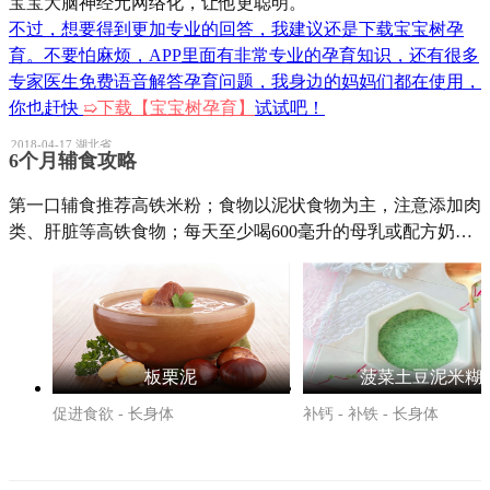
宝宝大脑神经元网络化，让他更聪明。
不过，想要得到更加专业的回答，我建议还是下载宝宝树孕
育。不要怕麻烦，APP里面有非常专业的孕育知识，还有很多
专家医生免费语音解答孕育问题，我身边的妈妈们都在使用，
你也赶快
➯
下载【宝宝树孕育】
试试吧！
2018-04-17
湖北省
6个月辅食攻略
举报
第一口辅食推荐高铁米粉；食物以泥状食物为主，注意添加肉
类、肝脏等高铁食物；每天至少喝600毫升的母乳或配方奶。
板栗泥
菠菜土豆泥米糊
促进食欲 - 长身体
补钙 - 补铁 - 长身体