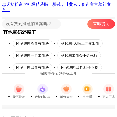
惠氏奶粉富含神经鞘磷脂，胆碱，叶黄素，促进宝宝脑部发
育。
立即提问
其他宝妈还搜了
怀孕10周流血有血块
孕10周4天晚上突然出血
怀孕10周一直出血块
孕10周出血会不会死胎
怀孕十周出血有血块
怀孕10周出血,肚子不疼
探索更多宝妈必备工具
能不能吃
产检时间表
辅食大全
宝宝看
更多工具