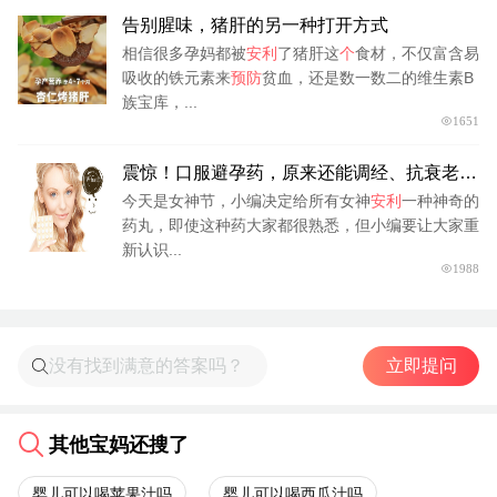
告别腥味，猪肝的另一种打开方式
相信很多孕妈都被
安利
了猪肝这
个
食材，不仅富含易
吸收的铁元素来
预防
贫血，还是数一数二的维生素B
族宝库，...
1651
震惊！口服避孕药，原来还能调经、抗衰老、
防癌？
今天是女神节，小编决定给所有女神
安利
一种神奇的
药丸，即使这种药大家都很熟悉，但小编要让大家重
新认识...
1988
立即提问
其他宝妈还搜了
婴儿可以喝苹果汁吗
婴儿可以喝西瓜汁吗