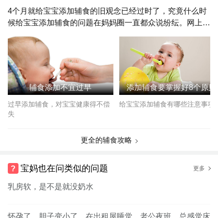
4个月就给宝宝添加辅食的旧观念已经过时了，究竟什么时
候给宝宝添加辅食的问题在妈妈圈一直都众说纷纭。网上更
是充斥着各式各样的“育儿达人”有建议4个月就给宝宝添加
辅食的，当然也有坚持认为6个月再给宝宝添加辅食。
辅食添加不宜过早
添加辅食要掌握好8个原则
过早添加辅食，对宝宝健康得不偿
给宝宝添加辅食有哪些注意事项
失
更全的辅食攻略
宝妈也在问类似的问题
更多
乳房软，是不是就没奶水
怀孕了，胆子变小了，在出租屋睡觉，老公夜班，总感觉床