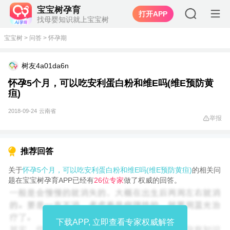
宝宝树孕育
打开APP
找母婴知识就上宝宝树
宝宝树
>
问答
>
怀孕期
树友4a01da6n
怀孕5个月，可以吃安利蛋白粉和维E吗(维E预防黄
疸)
2018-09-24
云南省
举报
推荐回答
关于
怀孕5个月，可以吃安利蛋白粉和维E吗(维E预防黄疸)
的相关问
题在宝宝树孕育APP已经有
26位专家
做了权威的回答。
下载APP, 立即查看专家权威解答