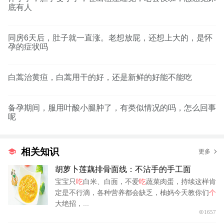
底有人
同房6天后，肚子就一直涨。老想放屁，还想上大的，是怀
孕的症状吗
白蒿治黄疸，白蒿用干的好，还是新鲜的好能不能吃
备孕期间，服用叶酸小腿肿了，有类似情况的吗，怎么回事
呢
相关知识
更多
胡萝卜莲藕排骨面线：不沾手的手工面
宝宝只
吃
白米、白面，不爱
吃
蔬菜肉蛋，持续这样肯
定是不行滴，各种营养都会缺乏，柚妈今天教你们
个
大绝招，...
1657