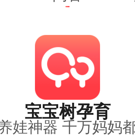
宝宝树孕育
养娃神器 千万妈妈