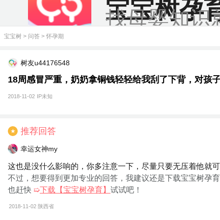
宝宝树孕
找母婴知识
宝宝树
>
问答
>
怀孕期
树友u44176548
18周感冒严重，奶奶拿铜钱轻轻给我刮了下背，对孩
2018-11-02
IP未知
推荐回答
★
幸运女神my
这也是没什么影响的，你多注意一下，尽量只要无压着他就可
不过，想要得到更加专业的回答，我建议还是下载宝宝树孕育
也赶快
➯
下载【宝宝树孕育】
试试吧！
2018-11-02
陕西省