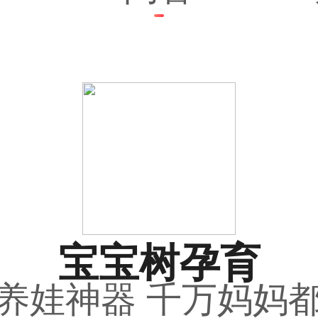
宝宝树孕育
养娃神器 千万妈妈