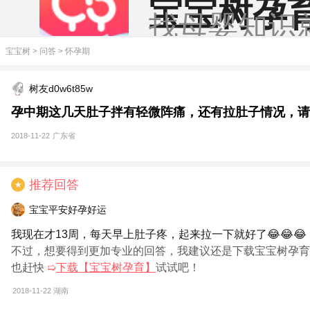
宝宝树孕
找母婴知识
宝宝树
>
问答
>
怀孕期
树友d0w6t85w
孕中期这几天肚子拌有轻微阵痛，还有拉肚子情况，请
2018-11-22
广东省
推荐回答
★
宝宝平安好孕好运
我现在才13周，每天早上肚子疼，起来拉一下就好了😂😂😂
不过，想要得到更加专业的回答，我建议还是下载宝宝树孕育
也赶快
➯
下载【宝宝树孕育】
试试吧！
2018-11-22
湖南