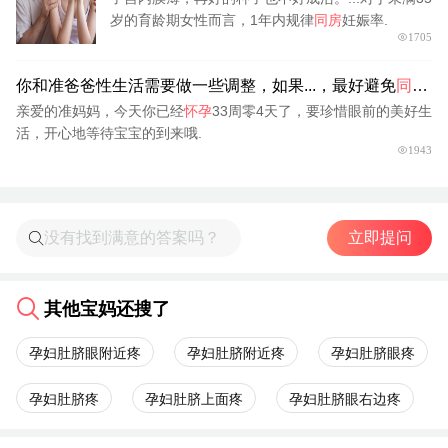
岁的育龄期女性而言，1年内规律
同房
妊娠率.
1705
你和准爸爸性生活需要做一些调整，如果...，最好避免
同
房
...
亲爱的准妈妈，今天你已经
怀孕
33周零4天了，要珍惜眼前的美好生
活，开心地等待宝宝的到来哦.
1943
立即提问
其他宝妈还搜了
孕妇肚脐眼附近疼
孕妇肚脐附近疼
孕妇肚脐眼疼
孕妇肚脐疼
孕妇肚脐上面疼
孕妇肚脐眼右边疼