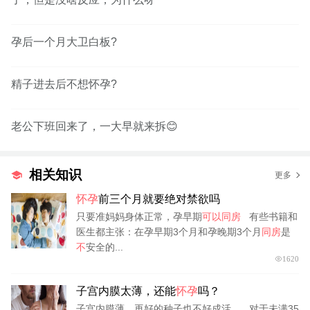
孕后一个月大卫白板?
精子进去后不想怀孕?
老公下班回来了，一大早就来拆😊
相关知识
更多
怀孕
前三个月就要绝对禁欲吗
只要准妈妈身体正常，孕早期
可以同房
有些书籍和
医生都主张：在孕早期3个月和孕晚期3个月
同房
是
不
安全的...
1620
子宫内膜太薄，还能
怀孕
吗？
子宫内膜薄，再好的种子也不好成活。...对于未满35