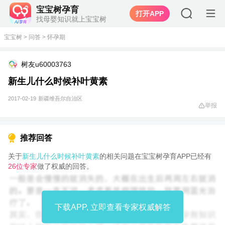
宝宝树孕育
打开APP
找母婴知识就上宝宝树
宝宝树
>
问答
>
怀孕期
树友u60003763
新生儿什么时候补叶黄素
2017-02-19
新疆维吾尔自治区
举报
推荐回答
关于
新生儿什么时候补叶黄素
的相关问题在宝宝树孕育APP已经有
26位专家
做了权威的回答。
下载APP, 立即查看专家权威解答