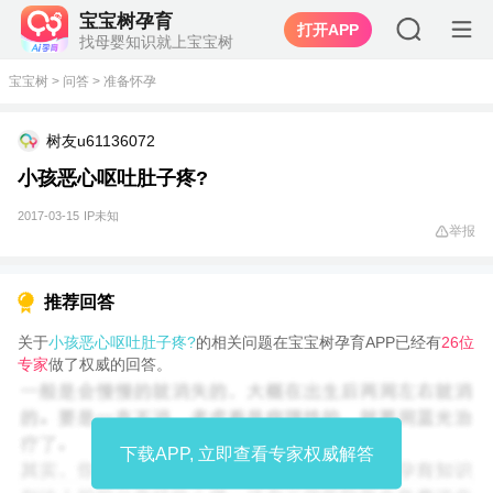
宝宝树孕育
打开APP
找母婴知识就上宝宝树
宝宝树
>
问答
>
准备怀孕
树友u61136072
小孩恶心呕吐肚子疼?
2017-03-15
IP未知
举报
推荐回答
关于
小孩恶心呕吐肚子疼?
的相关问题在宝宝树孕育APP已经有
26位
专家
做了权威的回答。
下载APP, 立即查看专家权威解答