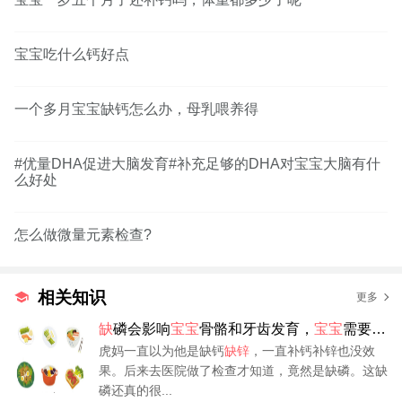
宝宝吃什么钙好点
一个多月宝宝缺钙怎么办，母乳喂养得
#优量DHA促进大脑发育#补充足够的DHA对宝宝大脑有什
么好处
怎么做微量元素检查?
相关知识
更多
缺
磷会影响
宝宝
骨骼和牙齿发育，
宝宝
需要多
少磷？
虎妈一直以为他是缺钙
缺锌
，一直补钙补锌也没效
果。后来去医院做了检查才知道，竟然是缺磷。这缺
磷还真的很...