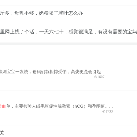
2斤多，母乳不够，奶粉喝了就吐怎么办
里网上找了个活，一天六七十，感觉很满足，有没有需要的宝妈
法则宝宝一发烧，爸妈们就担惊受怕，高烧更是会引起...
1607
验血
单，主要检验人绒毛膜促性腺激素（hCG）和孕酮值。...
1733
关