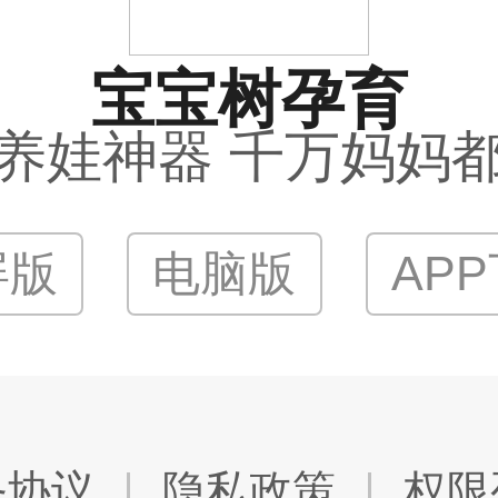
宝宝树孕育
养娃神器 千万妈妈
屏版
电脑版
AP
务协议
隐私政策
权限