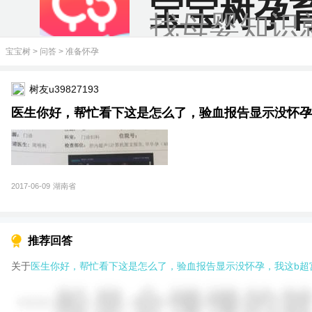
宝宝树孕
找母婴知识
宝宝树
>
问答
>
准备怀孕
树友u39827193
医生你好，帮忙看下这是怎么了，验血报告显示没怀孕，
2017-06-09
湖南省
推荐回答
关于
医生你好，帮忙看下这是怎么了，验血报告显示没怀孕，我这b超宫