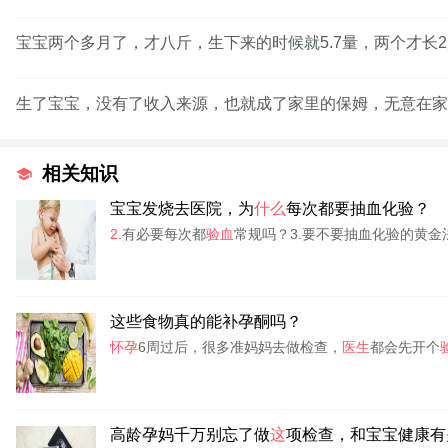
宝宝两个多月了，才八斤，生下来的时候就5.7量，两个才长
生了宝宝，没有了收入来源，也就成了家里的保姆，无意在家
相关知识
宝宝发烧去医院，为
什么
每次都要抽血化验？
2
.有必要每次都
验血
常规吗？3.要不要抽血化验的黄金
这些食物真的能补孕酮吗？
怀孕
6周过后，很多准妈妈去做检查，
医生
都会先开个
高龄孕妈千万别忘了做
这
项检查，和宝宝健康有