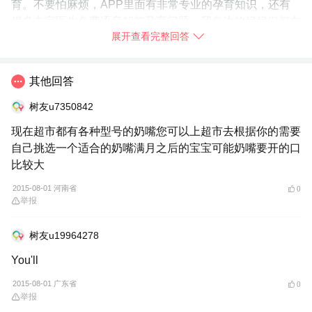
育。不要怕麻烦，APP里面有非常专业的孕育知识，还有
很多专家医生免费语音解答孕育问题，我身边的妈妈们都在
展开查看完整回答
使用，你也赶快
➯
下载【宝宝树孕育】
试试吧！
2015-08-01
福建省
举报
其他回答
树友u7350842
现在超市都有各种型号的奶嘴您可以上超市去根据你的需要
自己挑选一个适合的奶嘴满月之后的宝宝可能奶嘴要开的口
比较大
2015-08-01 河南省
0
举报
树友u19964278
You'll
2015-08-01 广东省
0
举报