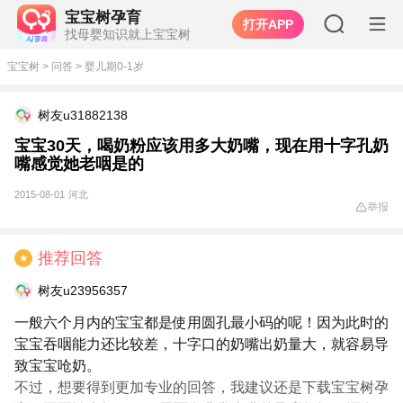
宝宝树孕育
打开APP
找母婴知识就上宝宝树
宝宝树
>
问答
>
婴儿期0-1岁
树友u31882138
宝宝30天，喝奶粉应该用多大奶嘴，现在用十字孔奶
嘴感觉她老咽是的
2015-08-01
河北
举报
推荐回答
★
树友u23956357
一般六个月内的宝宝都是使用圆孔最小码的呢！因为此时的
宝宝吞咽能力还比较差，十字口的奶嘴出奶量大，就容易导
致宝宝呛奶。
不过，想要得到更加专业的回答，我建议还是下载宝宝树孕