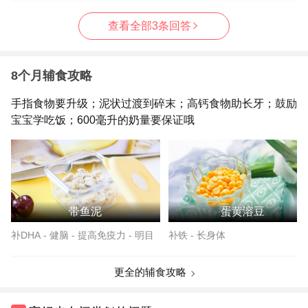
查看全部3条回答
8个月辅食攻略
手指食物要升级；泥状过渡到碎末；高钙食物助长牙；鼓励
宝宝学吃饭；600毫升的奶量要保证哦
带鱼泥
蛋黄溶豆
补DHA - 健脑 - 提高免疫力 - 明目
补铁 - 长身体
更全的辅食攻略