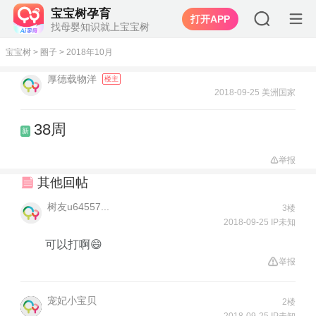
宝宝树孕育
打开APP
找母婴知识就上宝宝树
宝宝树
>
圈子
>
2018年10月
厚德载物洋
楼主
2018-09-25 美洲国家
38周
新
举报
其他回帖
树友u64557...
3楼
2018-09-25 IP未知
可以打啊😄
举报
宠妃小宝贝
2楼