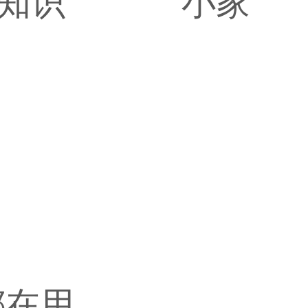
知识
小家
都在用