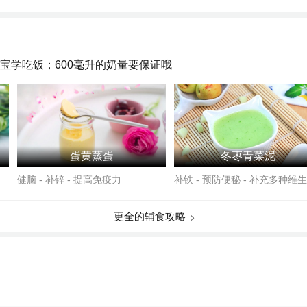
宝学吃饭；600毫升的奶量要保证哦
蛋黄蒸蛋
冬枣青菜泥
健脑 - 补锌 - 提高免疫力
补铁 - 预防便秘 - 补充多种维
更全的辅食攻略