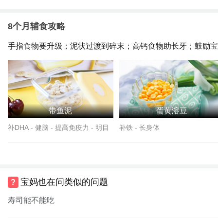
8个月辅食攻略
手指食物要升级；泥状过渡到碎末；高钙食物助长牙；鼓励宝
带鱼泥
蛋黄溶豆
补DHA - 健脑 - 提高免疫力 - 明目
补铁 - 长身体
宝妈也在问类似的问题
寿司能不能吃