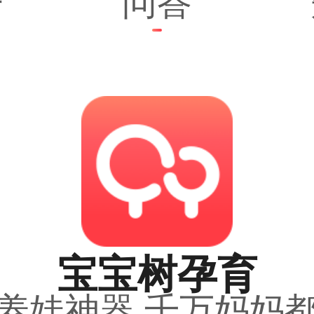
子
问答
宝宝树孕育
养娃神器 千万妈妈