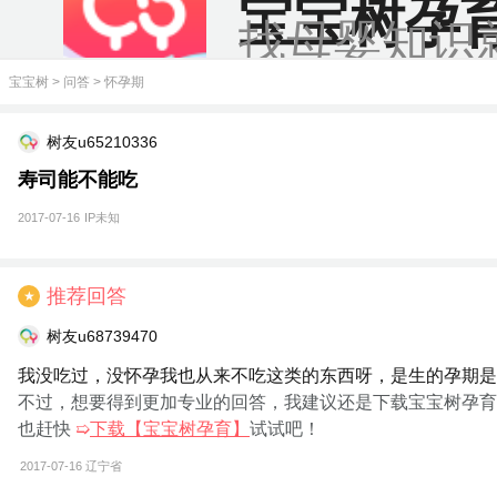
宝宝树孕
找母婴知识
宝宝树
>
问答
>
怀孕期
树友u65210336
寿司能不能吃
2017-07-16
IP未知
推荐回答
★
树友u68739470
我没吃过，没怀孕我也从来不吃这类的东西呀，是生的孕期是
不过，想要得到更加专业的回答，我建议还是下载宝宝树孕育
也赶快
➯
下载【宝宝树孕育】
试试吧！
2017-07-16
辽宁省