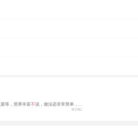
蔬菜等，营养丰富
不
说，做法还非常简单，...
1582