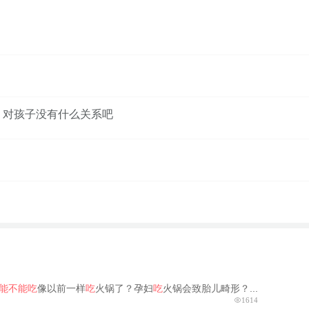
，对孩子没有什么关系吧
能不能吃
像以前一样
吃
火锅了？孕妇
吃
火锅会致胎儿畸形？...
1614