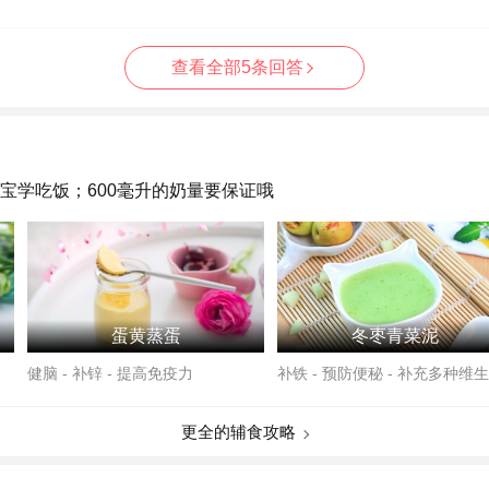
查看全部5条回答
宝学吃饭；600毫升的奶量要保证哦
蛋黄蒸蛋
冬枣青菜泥
健脑 - 补锌 - 提高免疫力
补铁 - 预防便秘 - 补充多种维
更全的辅食攻略