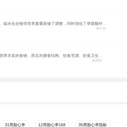
碳水化合物等营养素重新做了调整，同时强化了孕期额外...
1755
营养丰富的食物，而且对膳食结构、饮食烹调、饮食卫生...
2033
31周胎心率
12周胎心率168
35周胎心率指标