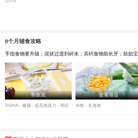
举报
8个月辅食攻略
手指食物要升级；泥状过渡到碎末；高钙食物助长牙；鼓励宝
带鱼泥
蛋黄溶豆
补DHA - 健脑 - 提高免疫力 - 明目
补铁 - 长身体