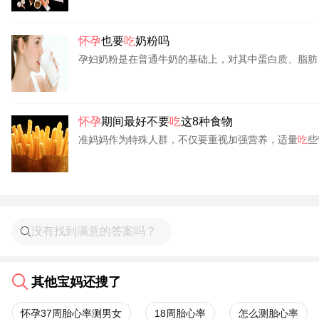
怀孕
也要
吃
奶粉吗
孕妇奶粉是在普通牛奶的基础上，对其中蛋白质、脂肪、
怀孕
期间最好不要
吃
这8种食物
准妈妈作为特殊人群，不仅要重视加强营养，适量
吃
些
其他宝妈还搜了
怀孕37周胎心率测男女
18周胎心率
怎么测胎心率