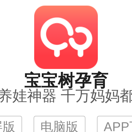
宝宝树孕育
养娃神器 千万妈妈
屏版
电脑版
AP