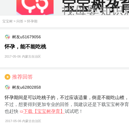
宝宝树孕
找母婴知识
宝宝树
>
问答
>
怀孕期
树友u51679056
怀孕，能不能吃桃
2017-05-06
内蒙古自治区
推荐回答
★
树友u62802858
怀孕期间是可以吃桃子的，不过应该适量，倒是不能吃山楂，
不过，想要得到更加专业的回答，我建议还是下载宝宝树孕育
也赶快
➯
下载【宝宝树孕育】
试试吧！
2017-05-06
内蒙古自治区