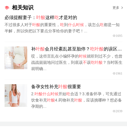
相关知识
更多
必须提醒妻子：
叶酸
这样
吃
才是对的
不过很多人对于
叶酸
的重要性，
吃
到
什么时候
，该怎么
吃
都是一知
半解，所以快把以下要点分享给你的妻子吧！...
1695
补
叶酸
会月经紊乱甚至胎停？
吃叶酸
的误区你
中招了吗？
哎，这些言乱在小编怀孕的
时候
就听到过不少，也曾
战战兢兢地问过医生，到底该
不
该
吃叶酸
？当时医生
就明确...
1961
备孕女性补充
叶酸
很重要
2.
叶酸什么时候
开始
吃
合适？3.准备怀孕，可先通过
饮食补充
叶酸
4.药物补充
叶酸
，应该挑哪种？想必备
孕期的...
2039