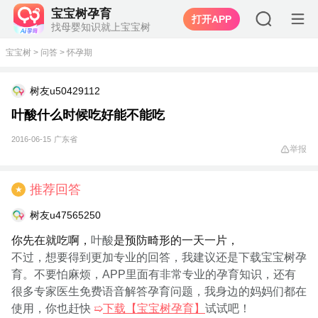
宝宝树孕育
打开APP
找母婴知识就上宝宝树
宝宝树
>
问答
>
怀孕期
树友u50429112
叶酸什么时候吃好能不能吃
2016-06-15
广东省
举报
推荐回答
★
树友u47565250
你先在就吃啊，
叶酸
是预防畸形的一天一片，
不过，想要得到更加专业的回答，我建议还是下载宝宝树孕
育。不要怕麻烦，APP里面有非常专业的孕育知识，还有
很多专家医生免费语音解答孕育问题，我身边的妈妈们都在
使用，你也赶快
➯
下载【宝宝树孕育】
试试吧！